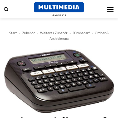
Zum
Inhalt
springen
Start
»
Zubehör
»
Weiteres Zubehör
»
Bürobedarf
»
Ordner &
Archivierung