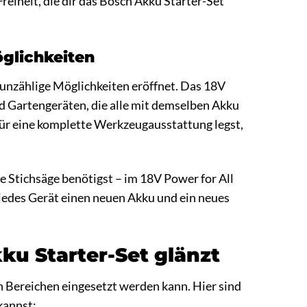
Freiheit, die dir das Bosch Akku Starter-Set
öglichkeiten
r unzählige Möglichkeiten eröffnet. Das 18V
d Gartengeräten, die alle mit demselben Akku
für eine komplette Werkzeugausstattung legst,
 Stichsäge benötigst – im 18V Power for All
 jedes Gerät einen neuen Akku und ein neues
u Starter-Set glänzt
n Bereichen eingesetzt werden kann. Hier sind
 kannst: