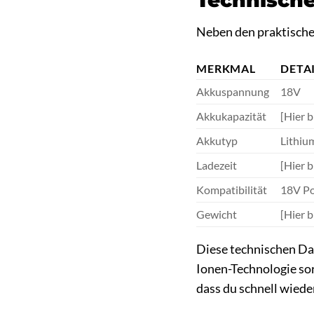
Technische
Neben den praktische
MERKMAL
DETA
Akkuspannung
18V
Akkukapazität
[Hier b
Akkutyp
Lithiu
Ladezeit
[Hier b
Kompatibilität
18V Po
Gewicht
[Hier b
Diese technischen Dat
Ionen-Technologie sor
dass du schnell wieder