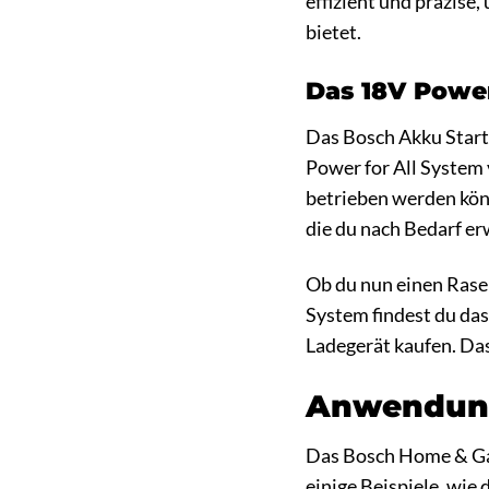
effizient und präzise,
bietet.
Das 18V Power 
Das Bosch Akku Starte
Power for All System
betrieben werden könn
die du nach Bedarf er
Ob du nun einen Rase
System findest du das
Ladegerät kaufen. Das
Anwendungs
Das Bosch Home & Gard
einige Beispiele, wie 