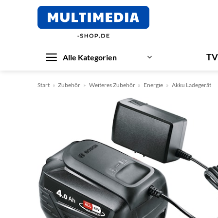
Zum
Inhalt
springen
TV
Alle Kategorien
Start
»
Zubehör
»
Weiteres Zubehör
»
Energie
»
Akku Ladegerät