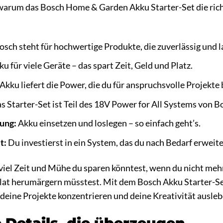
 warum das Bosch Home & Garden Akku Starter-Set die richti
sch steht für hochwertige Produkte, die zuverlässig und l
u für viele Geräte – das spart Zeit, Geld und Platz.
kku liefert die Power, die du für anspruchsvolle Projekte 
s Starter-Set ist Teil des 18V Power for All Systems von B
ung:
Akku einsetzen und loslegen – so einfach geht’s.
t:
Du investierst in ein System, das du nach Bedarf erweit
viel Zeit und Mühe du sparen könntest, wenn du nicht meh
alat herumärgern müsstest. Mit dem Bosch Akku Starter-Se
f deine Projekte konzentrieren und deine Kreativität ausleb