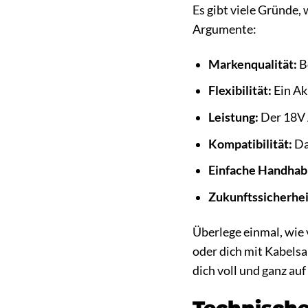
Es gibt viele Gründe,
Argumente:
Markenqualität:
Bo
Flexibilität:
Ein Akk
Leistung:
Der 18V A
Kompatibilität:
Da
Einfache Handhab
Zukunftssicherhei
Überlege einmal, wie 
oder dich mit Kabels
dich voll und ganz au