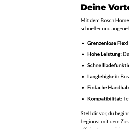
Deine Vorte
Mit dem Bosch Home & 
schneller und angen
Grenzenlose Flexib
Hohe Leistung:
Der
Schnellladefunkti
Langlebigkeit:
Bosc
Einfache Handhab
Kompatibilität:
Te
Stell dir vor, du beg
beginnst mit dem Zu