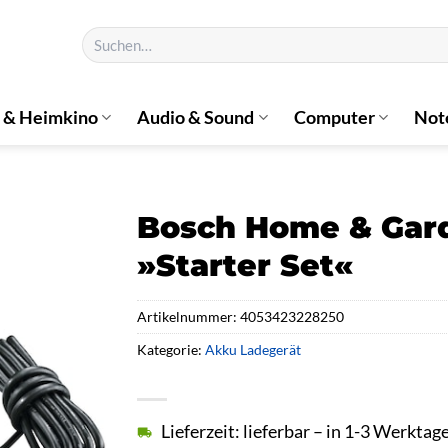
Suchen
nach:
 & Heimkino
Audio & Sound
Computer
Not
Bosch Home & Gard
»Starter Set«
Artikelnummer:
4053423228250
Kategorie:
Akku Ladegerät
Lieferzeit: lieferbar – in 1-3 Werktag