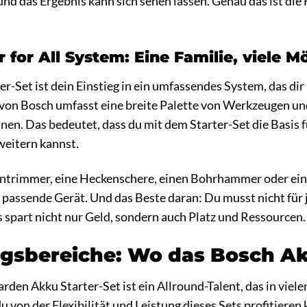
 und das Ergebnis kann sich sehen lassen. Genau das ist die 
for All System: Eine Familie, viele M
r-Set ist dein Einstieg in ein umfassendes System, das di
 von Bosch umfasst eine breite Palette von Werkzeugen un
en. Das bedeutet, dass du mit dem Starter-Set die Basis 
weitern kannst.
ntrimmer, eine Heckenschere, einen Bohrhammer oder eine
 passende Gerät. Und das Beste daran: Du musst nicht für
 spart nicht nur Geld, sondern auch Platz und Ressourcen.
bereiche: Wo das Bosch Akk
en Akku Starter-Set ist ein Allround-Talent, das in viele
du von der Flexibilität und Leistung dieses Sets profitieren