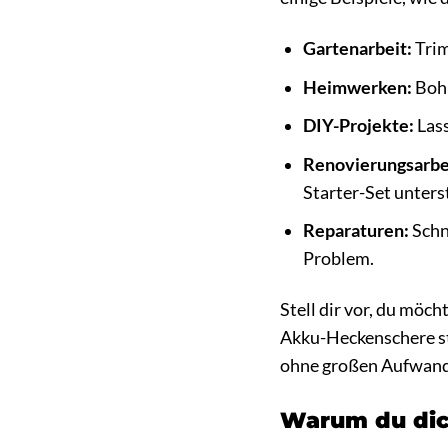
Gartenarbeit:
Trim
Heimwerken:
Bohr
DIY-Projekte:
Lass
Renovierungsarbe
Starter-Set unters
Reparaturen:
Schn
Problem.
Stell dir vor, du möc
Akku-Heckenschere st
ohne großen Aufwand
Warum du dich