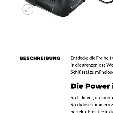
Entdecke die Freiheit 
BESCHREIBUNG
in die grenzenlose We
Schlüssel zu mühelos
Die Power 
Stell dir vor, du kön
Steckdose kümmern zu
perfekte Einstieg in d