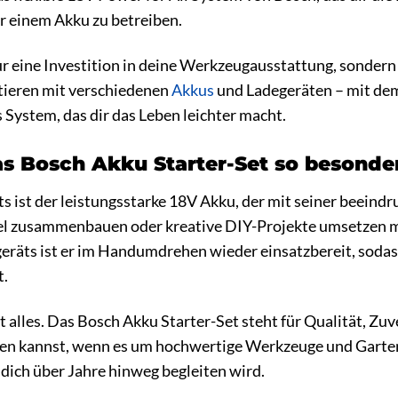
r einem Akku zu betreiben.
nur eine Investition in deine Werkzeugausstattung, sondern
tieren mit verschiedenen
Akkus
und Ladegeräten – mit dem 
System, das dir das Leben leichter macht.
s Bosch Akku Starter-Set so besonde
s ist der leistungsstarke 18V Akku, der mit seiner beeind
 zusammenbauen oder kreative DIY-Projekte umsetzen möch
geräts ist er im Handumdrehen wieder einsatzbereit, sod
t.
t alles. Das Bosch Akku Starter-Set steht für Qualität, Zuv
uen kannst, wenn es um hochwertige Werkzeuge und Garteng
s dich über Jahre hinweg begleiten wird.