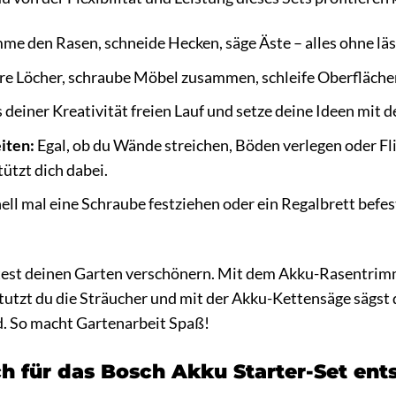
me den Rasen, schneide Hecken, säge Äste – alles ohne läs
e Löcher, schraube Möbel zusammen, schleife Oberflächen
 deiner Kreativität freien Lauf und setze deine Ideen mi
iten:
Egal, ob du Wände streichen, Böden verlegen oder F
tützt dich dabei.
ell mal eine Schraube festziehen oder ein Regalbrett befe
htest deinen Garten verschönern. Mit dem Akku-Rasentrimm
utzt du die Sträucher und mit der Akku-Kettensäge sägst 
. So macht Gartenarbeit Spaß!
 für das Bosch Akku Starter-Set ents