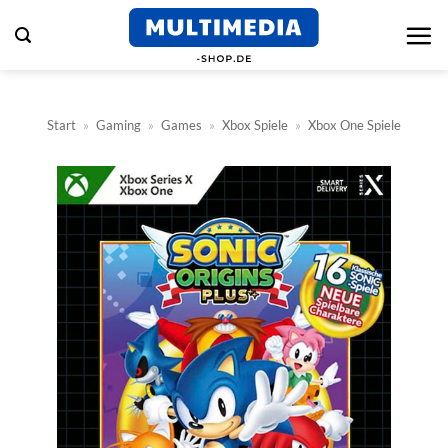
Zum
Inhalt
springen
Start
»
Gaming
»
Games
»
Xbox Spiele
»
Xbox One Spiele