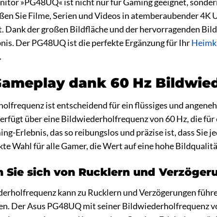
tor »PG48UQ« ist nicht nur für Gaming geeignet, sonder
n Sie Filme, Serien und Videos in atemberaubender 4K Ul
ht. Dank der großen Bildfläche und der hervorragenden Bil
nis. Der PG48UQ ist die perfekte Ergänzung für Ihr
Heimk
.
Gameplay dank 60 Hz Bildwie
holfrequenz ist entscheidend für ein flüssiges und angen
ügt über eine Bildwiederholfrequenz von 60 Hz, die für ei
ng-Erlebnis, das so reibungslos und präzise ist, dass Sie
te Wahl für alle Gamer, die Wert auf eine hohe Bildqualitä
 Sie sich von Rucklern und Verzöger
derholfrequenz kann zu Rucklern und Verzögerungen führen
n. Der Asus PG48UQ mit seiner Bildwiederholfrequenz von 