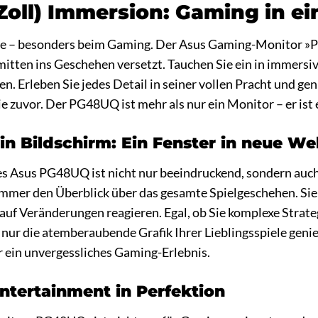
 Zoll) Immersion: Gaming in e
lle – besonders beim Gaming. Der Asus Gaming-Monitor »P
 mitten ins Geschehen versetzt. Tauchen Sie ein in immersiv
en. Erleben Sie jedes Detail in seiner vollen Pracht und ge
nie zuvor. Der PG48UQ ist mehr als nur ein Monitor – er is
ein Bildschirm: Ein Fenster in neue We
es Asus PG48UQ ist nicht nur beeindruckend, sondern auch
 immer den Überblick über das gesamte Spielgeschehen. Sie
auf Veränderungen reagieren. Egal, ob Sie komplexe Strat
 nur die atemberaubende Grafik Ihrer Lieblingsspiele gen
r ein unvergessliches Gaming-Erlebnis.
tertainment in Perfektion