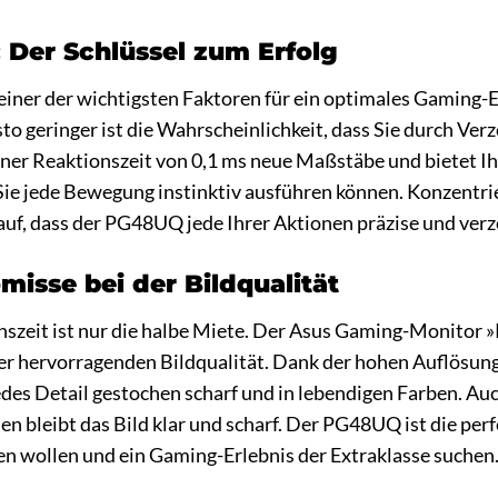
: Der Schlüssel zum Erfolg
 einer der wichtigsten Faktoren für ein optimales Gaming-Er
sto geringer ist die Wahrscheinlichkeit, dass Sie durch V
ner Reaktionszeit von 0,1 ms neue Maßstäbe und bietet Ih
 Sie jede Bewegung instinktiv ausführen können. Konzentrier
rauf, dass der PG48UQ jede Ihrer Aktionen präzise und ver
isse bei der Bildqualität
onszeit ist nur die halbe Miete. Der Asus Gaming-Monitor 
er hervorragenden Bildqualität. Dank der hohen Auflösung
jedes Detail gestochen scharf und in lebendigen Farben. A
n bleibt das Bild klar und scharf. Der PG48UQ ist die perf
 wollen und ein Gaming-Erlebnis der Extraklasse suchen