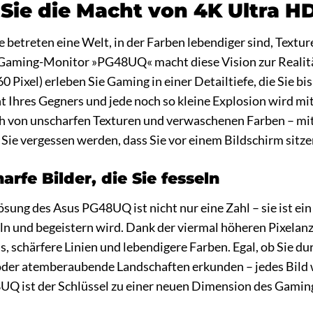
 Sie die Macht von 4K Ultra 
Sie betreten eine Welt, in der Farben lebendiger sind, Textu
s Gaming-Monitor »PG48UQ« macht diese Vision zur Realit
0 Pixel) erleben Sie Gaming in einer Detailtiefe, die Sie b
 Ihres Gegners und jede noch so kleine Explosion wird mit 
ch von unscharfen Texturen und verwaschenen Farben – mit
ss Sie vergessen werden, dass Sie vor einem Bildschirm sitze
rfe Bilder, die Sie fesseln
sung des Asus PG48UQ ist nicht nur eine Zahl – sie ist ein
seln und begeistern wird. Dank der viermal höheren Pixela
s, schärfere Linien und lebendigere Farben. Egal, ob Sie du
oder atemberaubende Landschaften erkunden – jedes Bild w
UQ ist der Schlüssel zu einer neuen Dimension des Gaming, 