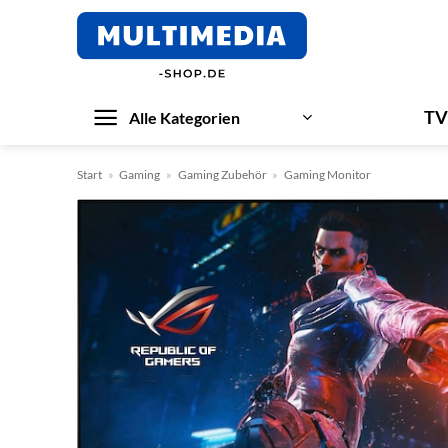
Zum
Inhalt
springen
TV
Alle Kategorien
Start
»
Gaming
»
Gaming Zubehör
»
Gaming Monitor