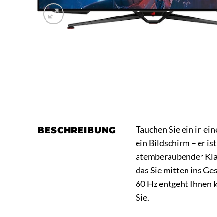
Tauchen Sie ein in e
BESCHREIBUNG
ein Bildschirm – er i
atemberaubender Klarh
das Sie mitten ins Ge
60 Hz entgeht Ihnen k
Sie.