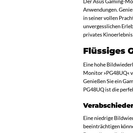
Der Asus Gaming-Moni
Anwendungen. Genieße
in seiner vollen Prac
unvergesslichen Erleb
privates Kinoerlebnis
Flüssiges 
Eine hohe Bildwieder
Monitor »PG48UQ« verf
Genießen Sie ein Gami
PG48UQ ist die perfek
Verabschieden
Eine niedrige Bildwie
beeinträchtigen könne