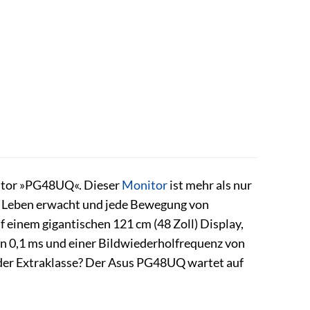
tor »PG48UQ«. Dieser
Monitor
ist mehr als nur
zum Leben erwacht und jede Bewegung von
 einem gigantischen 121 cm (48 Zoll) Display,
von 0,1 ms und einer Bildwiederholfrequenz von
s der Extraklasse? Der Asus PG48UQ wartet auf