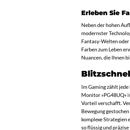
Erleben Sie F
Neben der hohen Aufl
modernster Technolog
Fantasy-Welten oder r
Farben zum Leben erw
Nuancen, die Ihnen bis
Blitzschne
Im Gaming zählt jede
Monitor »PG48UQ« ist 
Vorteil verschafft. 
Bewegung gestochen sc
komplexe Strategien e
so flüssig und präzise 