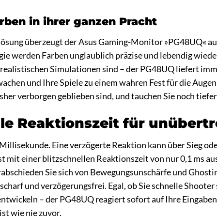
arben in ihrer ganzen Pracht
ösung überzeugt der Asus Gaming-Monitor »PG48UQ« auch
ie werden Farben unglaublich präzise und lebendig wieder
ealistischen Simulationen sind – der PG48UQ liefert immer
achen und Ihre Spiele zu einem wahren Fest für die Augen
her verborgen geblieben sind, und tauchen Sie noch tiefer i
lle Reaktionszeit für unübertr
 Millisekunde. Eine verzögerte Reaktion kann über Sieg o
mit einer blitzschnellen Reaktionszeit von nur 0,1 ms au
Verabschieden Sie sich von Bewegungsunschärfe und Ghost
harf und verzögerungsfrei. Egal, ob Sie schnelle Shooter
ntwickeln – der PG48UQ reagiert sofort auf Ihre Eingaben
ist wie nie zuvor.