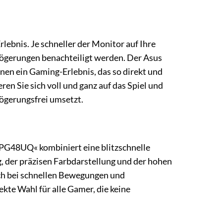
lebnis. Je schneller der Monitor auf Ihre
erzögerungen benachteiligt werden. Der Asus
nen ein Gaming-Erlebnis, das so direkt und
en Sie sich voll und ganz auf das Spiel und
zögerungsfrei umsetzt.
»PG48UQ« kombiniert eine blitzschnelle
, der präzisen Farbdarstellung und der hohen
uch bei schnellen Bewegungen und
ekte Wahl für alle Gamer, die keine
.