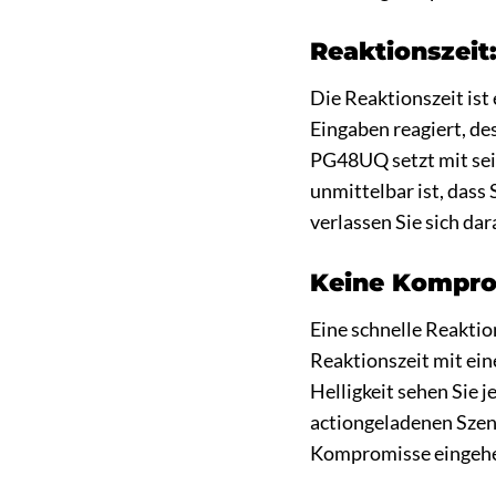
Reaktionszeit
Die Reaktionszeit ist
Eingaben reagiert, de
PG48UQ setzt mit sei
unmittelbar ist, dass
verlassen Sie sich da
Keine Komprom
Eine schnelle Reakti
Reaktionszeit mit ein
Helligkeit sehen Sie 
actiongeladenen Szene
Kompromisse eingehen