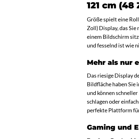
121 cm (48
Größe spielt eine Ro
Zoll) Display, das Sie
einem Bildschirm sitz
und fesselnd ist wie 
Mehr als nur 
Das riesige Display d
Bildfläche haben Sie
und können schneller 
schlagen oder einfach
perfekte Plattform fü
Gaming und En