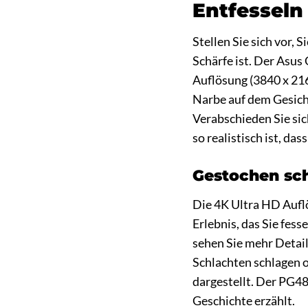
Entfesseln
Stellen Sie sich vor, 
Schärfe ist. Der Asu
Auflösung (3840 x 216
Narbe auf dem Gesicht
Verabschieden Sie si
so realistisch ist, da
Gestochen scha
Die 4K Ultra HD Auflö
Erlebnis, das Sie fes
sehen Sie mehr Detail
Schlachten schlagen 
dargestellt. Der PG48
Geschichte erzählt.