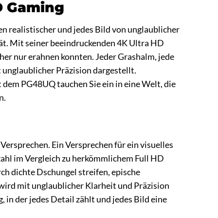
HD Gaming
ren realistischer und jedes Bild von unglaublicher
ät. Mit seiner beeindruckenden 4K Ultra HD
isher nur erahnen konnten. Jeder Grashalm, jede
unglaublicher Präzision dargestellt.
 dem PG48UQ tauchen Sie ein in eine Welt, die
n.
 Versprechen. Ein Versprechen für ein visuelles
nzahl im Vergleich zu herkömmlichem Full HD
rch dichte Dschungel streifen, epische
ird mit unglaublicher Klarheit und Präzision
in der jedes Detail zählt und jedes Bild eine