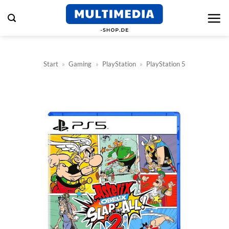
Zum
Inhalt
springen
Start
»
Gaming
»
PlayStation
»
PlayStation 5