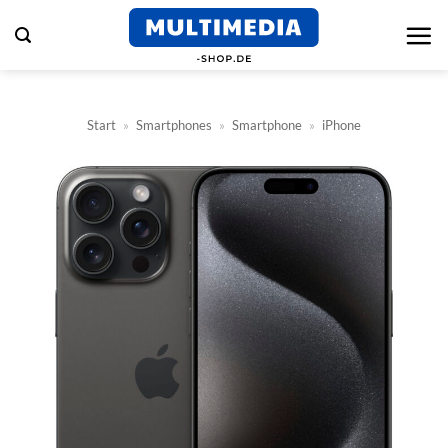
Zum
Inhalt
springen
Start
»
Smartphones
»
Smartphone
»
iPhone